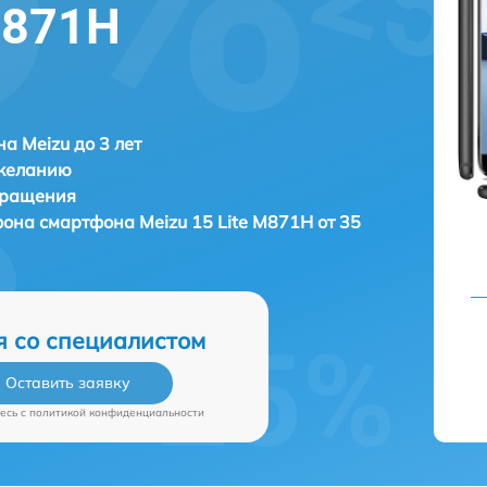
M871H
а Meizu до 3 лет
 желанию
бращения
ефона смартфона
Meizu 15 Lite M871H от 35
я со специалистом
Оставить заявку
есь c
политикой конфиденциальности