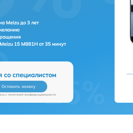
а Meizu до 3 лет
 желанию
бращения
Meizu 15 M881H от 35 минут
я со специалистом
Оставить заявку
есь c
политикой конфиденциальности