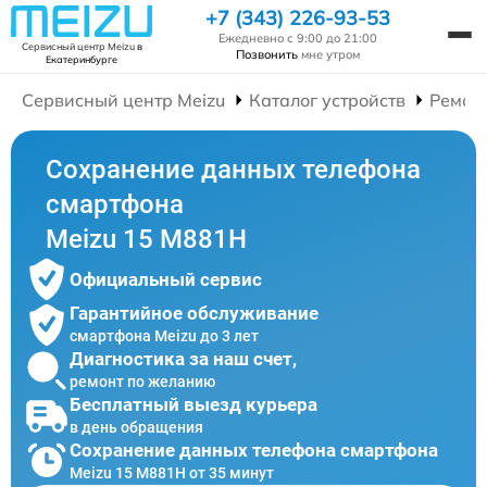
+7 (343) 226-93-53
Ежедневно с 9:00 до 21:00
Сервисный центр Meizu
в
Позвонить
мне утром
Екатеринбурге
Сервисный центр Meizu
Каталог устройств
Ремон
Сохранение данных телефона
смартфона
Meizu 15 M881H
Официальный сервис
Гарантийное обслуживание
смартфона Meizu до 3 лет
Диагностика за наш счет,
ремонт по желанию
Бесплатный выезд курьера
в день обращения
Сохранение данных телефона смартфона
Meizu 15 M881H от 35 минут