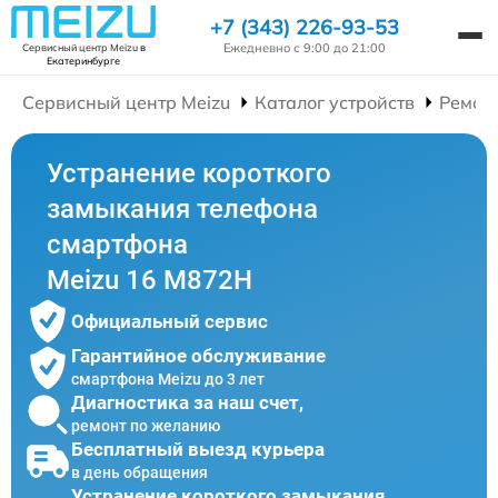
+7 (343) 226-93-53
Ежедневно с 9:00 до 21:00
Сервисный центр Meizu
в
Екатеринбурге
Сервисный центр Meizu
Каталог устройств
Ремон
Устранение короткого
замыкания телефона
смартфона
Meizu 16 M872H
Официальный сервис
Гарантийное обслуживание
смартфона Meizu до 3 лет
Диагностика за наш счет,
ремонт по желанию
Бесплатный выезд курьера
в день обращения
Устранение короткого замыкания