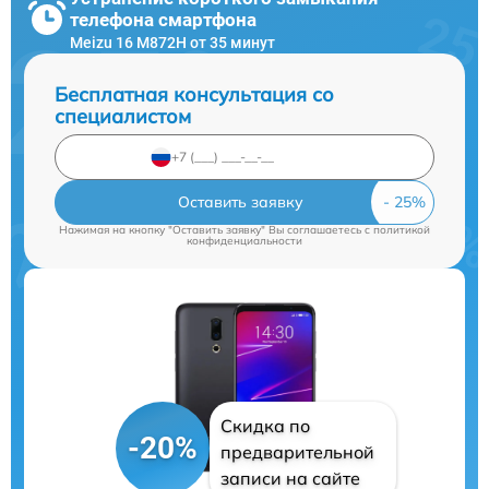
телефона смартфона
Meizu 16 M872H от 35 минут
Бесплатная консультация со
специалистом
Оставить заявку
Нажимая на кнопку "Оставить заявку" Вы соглашаетесь c
политикой
конфиденциальности
Скидка по
-20%
предварительной
записи на сайте