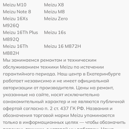
Meizu M10
Meizu X8
Meizu Note 8
Meizu M8
Meizu 16Xs
Meizu Zero
M926Q
Meizu 16Th Plus
Meizu 16s
M892Q
Meizu 16Th
Meizu 16 M872H
M882H
Мы занимаемся ремонтом и техническим
обслуживанием техники Meizu по истечении
гарантийного периода. Наш центр в Екатеринбурге
работает независимо и не имеет официальной
авторизации от производителя. Цены на ремонт,
указанные на сайте, носят исключительно
ознакомительный характер и не являются публичной
офертой согласно п. 2 ст. 437 ГК РФ. Названия и
обозначения торговой марки Meizu упоминаются
только в информационных целях — чтобы обозначить
перечень техники, с которой мы работаем. Наша