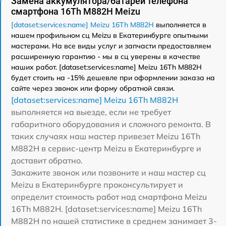
Замена аккумулятора/батареи телефона
смартфона 16Th M882H Meizu
[dataset:services:name] Meizu 16Th M882H
выполняется в
нашем профильном сц Meizu в Екатеринбурге опытными
мастерами. На все виды услуг и запчасти предоставляем
расширенную гарантию - мы в сц уверены в качестве
наших работ. [dataset:services:name] Meizu 16Th M882H
будет стоить на -15% дешевле при оформлении заказа на
сайте через звонок или форму обратной связи.
[dataset:services:name] Meizu 16Th M882H
выполняется на выезде, если не требует
габаритного оборудования и сложного ремонта. В
таких случаях наш мастер привезет Meizu 16Th
M882H в сервис-центр Meizu в Екатеринбурге и
доставит обратно.
Закажите звонок или позвоните и наш мастер сц
Meizu в Екатеринбурге проконсультирует и
определит стоимость работ над смартфона Meizu
16Th M882H. [dataset:services:name] Meizu 16Th
M882H по нашей статистике в среднем занимает 3-