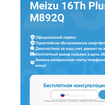
Meizu 16Th Plu
M892Q
Официальный сервис
Гарантийное обслуживание
смартфон
Диагностика за наш счет,
ремонт по
Бесплатный выезд курьера
в день о
Замена материнской платы телефон
минут
Бесплатная консультаци
Нажимая на кнопку "Оставить заявку" Вы соглашает