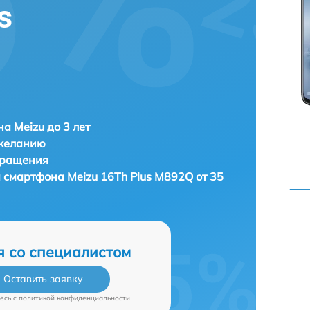
s
а Meizu до 3 лет
 желанию
бращения
а смартфона
Meizu 16Th Plus M892Q от 35
я со специалистом
Оставить заявку
есь c
политикой конфиденциальности