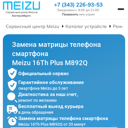
+7 (343) 226-93-53
Ежедневно с 9:00 до 21:00
Сервисный центр Meizu
в
Позвонить
мне утром
Екатеринбурге
Сервисный центр Meizu
Каталог устройств
Ремон
Замена матрицы телефона
смартфона
Meizu 16Th Plus M892Q
Официальный сервис
Гарантийное обслуживание
смартфона Meizu до 3 лет
Диагностика за наш счет,
ремонт по желанию
Бесплатный выезд курьера
в день обращения
Замена матрицы телефона смартфона
Meizu 16Th Plus M892Q от 35 минут