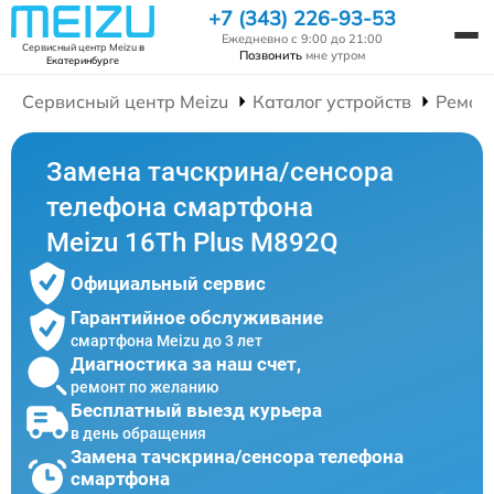
+7 (343) 226-93-53
Ежедневно с 9:00 до 21:00
Сервисный центр Meizu
в
Позвонить
мне утром
Екатеринбурге
Сервисный центр Meizu
Каталог устройств
Ремон
Замена тачскрина/сенсора
телефона смартфона
Meizu 16Th Plus M892Q
Официальный сервис
Гарантийное обслуживание
смартфона Meizu до 3 лет
Диагностика за наш счет,
ремонт по желанию
Бесплатный выезд курьера
в день обращения
Замена тачскрина/сенсора телефона
смартфона