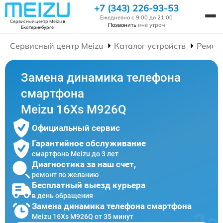
+7 (343) 226-93-53
Ежедневно с 9:00 до 21:00
Сервисный центр Meizu
в
Позвонить
мне утром
Екатеринбурге
Сервисный центр Meizu
Каталог устройств
Ремон
Замена динамика телефона
смартфона
Meizu 16Xs M926Q
Официальный сервис
Гарантийное обслуживание
смартфона Meizu до 3 лет
Диагностика за наш счет,
ремонт по желанию
Бесплатный выезд курьера
в день обращения
Замена динамика телефона смартфона
Meizu 16Xs M926Q от 35 минут