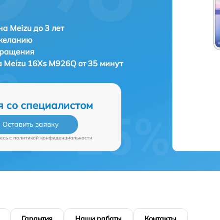
а Meizu до 3 лет
 желанию
бращения
а
Meizu 16Xs M926Q от 35 минут
я со специалистом
Оставить заявку
есь c
политикой конфиденциальности
Гарантия
Наши работы
Контакты