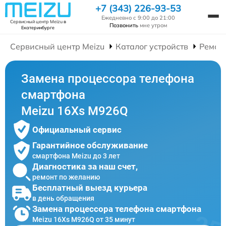
+7 (343) 226-93-53
Ежедневно с 9:00 до 21:00
Сервисный центр Meizu
в
Позвонить
мне утром
Екатеринбурге
Сервисный центр Meizu
Каталог устройств
Ремон
Замена процессора телефона
смартфона
Meizu 16Xs M926Q
Официальный сервис
Гарантийное обслуживание
смартфона Meizu до 3 лет
Диагностика за наш счет,
ремонт по желанию
Бесплатный выезд курьера
в день обращения
Замена процессора телефона смартфона
Meizu 16Xs M926Q от 35 минут