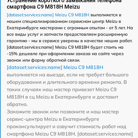
Устранение короткого замыкания телефона
смартфона C9 M818H Meizu
[dataset:services:name] Meizu C9 M818H
выполняется в
нашем специализированном сервисном центр Meizu в
Екатеринбурге мастерами с огромным опытом - от 5 лет. На
все виды услуг и запчасти предоставляем расширенную
гарантию - мы в сервисе уверены в качестве наших работ.
[dataset:services:name] Meizu C9 M818H будет стоить на
-15% дешевле при оформлении заказа на сайте через
звонок или форму обратной связи.
[dataset:services:name] Meizu C9 M818H
выполняется на выезде, если не требует большого
оборудования и длительного времени ремонта. В
таких случаях наш мастер привезет Meizu C9
M818H в сц Meizu в Екатеринбурге и доставит
обратно.
Закажите звонок или позвоните и наш мастер
сервис-центра Meizu в Екатеринбурге
проконсультирует и озвучит стоимость работ над
смартфона Meizu C9 M818H. [dataset:services:name]