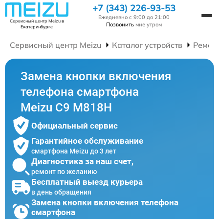
+7 (343) 226-93-53
Ежедневно с 9:00 до 21:00
Сервисный центр Meizu
в
Позвонить
мне утром
Екатеринбурге
Сервисный центр Meizu
Каталог устройств
Ремон
Замена кнопки включения
телефона смартфона
Meizu C9 M818H
Официальный сервис
Гарантийное обслуживание
смартфона Meizu до 3 лет
Диагностика за наш счет,
ремонт по желанию
Бесплатный выезд курьера
в день обращения
Замена кнопки включения телефона
смартфона