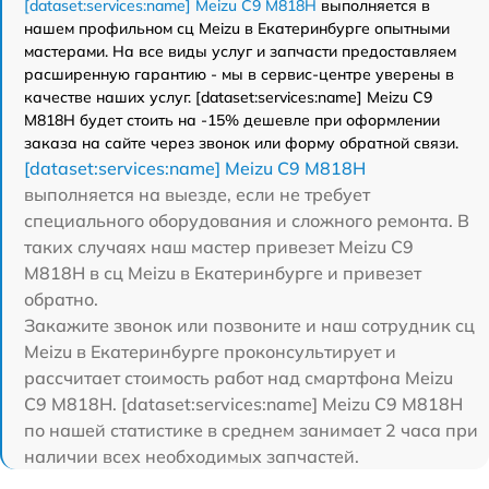
[dataset:services:name] Meizu C9 M818H
выполняется в
нашем профильном сц Meizu в Екатеринбурге опытными
мастерами. На все виды услуг и запчасти предоставляем
расширенную гарантию - мы в сервис-центре уверены в
качестве наших услуг. [dataset:services:name] Meizu C9
M818H будет стоить на -15% дешевле при оформлении
заказа на сайте через звонок или форму обратной связи.
[dataset:services:name] Meizu C9 M818H
выполняется на выезде, если не требует
специального оборудования и сложного ремонта. В
таких случаях наш мастер привезет Meizu C9
M818H в сц Meizu в Екатеринбурге и привезет
обратно.
Закажите звонок или позвоните и наш сотрудник сц
Meizu в Екатеринбурге проконсультирует и
рассчитает стоимость работ над смартфона Meizu
C9 M818H. [dataset:services:name] Meizu C9 M818H
по нашей статистике в среднем занимает 2 часа при
наличии всех необходимых запчастей.