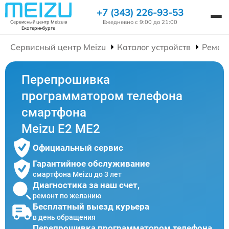
+7 (343) 226-93-53
Ежедневно с 9:00 до 21:00
Сервисный центр Meizu
в
Екатеринбурге
Сервисный центр Meizu
Каталог устройств
Ремон
Перепрошивка
программатором телефона
смартфона
Meizu E2 ME2
Официальный сервис
Гарантийное обслуживание
смартфона Meizu до 3 лет
Диагностика за наш счет,
ремонт по желанию
Бесплатный выезд курьера
в день обращения
Перепрошивка программатором телефона