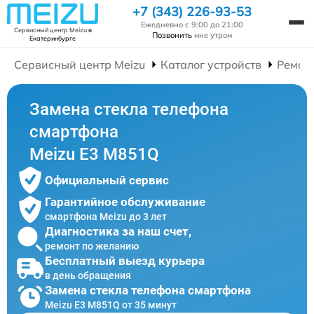
+7 (343) 226-93-53
Ежедневно с 9:00 до 21:00
Сервисный центр Meizu
в
Позвонить
мне утром
Екатеринбурге
Сервисный центр Meizu
Каталог устройств
Ремон
Замена стекла телефона
смартфона
Meizu E3 M851Q
Официальный сервис
Гарантийное обслуживание
смартфона Meizu до 3 лет
Диагностика за наш счет,
ремонт по желанию
Бесплатный выезд курьера
в день обращения
Замена стекла телефона смартфона
Meizu E3 M851Q от 35 минут