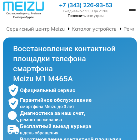
+7 (343) 226-93-53
Ежедневно с 9:00 до 21:00
Сервисный центр Meizu
в
Позвонить
мне утром
Екатеринбурге
Сервисный центр Meizu
Каталог устройств
Ремон
Восстановление контактной
площадки телефона
смартфона
Meizu M1 M465A
Официальный сервис
Гарантийное обслуживание
смартфона Meizu до 3 лет
Диагностика за наш счет,
ремонт по желанию
Бесплатный выезд курьера
в день обращения
Восстановление контактной площадки