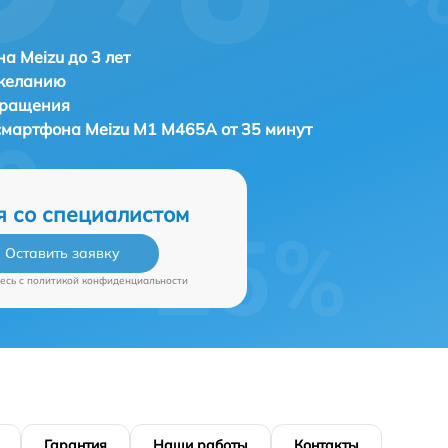
а Meizu до 3 лет
 желанию
бращения
 смартфона
Meizu M1 M465A от 35 минут
я со специалистом
Оставить заявку
есь c
политикой конфиденциальности
Гарантия
Наши работы
Контакты