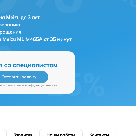
а Meizu до 3 лет
 желанию
бращения
а
Meizu M1 M465A от 35 минут
я со специалистом
Оставить заявку
есь c
политикой конфиденциальности
Гарантия
Наши работы
Контакты