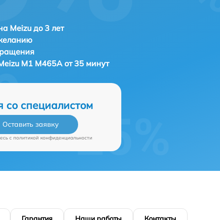
а Meizu до 3 лет
 желанию
бращения
Meizu M1 M465A от 35 минут
я со специалистом
Оставить заявку
есь c
политикой конфиденциальности
Гарантия
Наши работы
Контакты