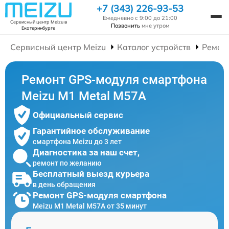
+7 (343) 226-93-53
Ежедневно с 9:00 до 21:00
Сервисный центр Meizu
в
Позвонить
мне утром
Екатеринбурге
Сервисный центр Meizu
Каталог устройств
Ремон
Ремонт GPS-модуля смартфона
Meizu M1 Metal M57A
Официальный сервис
Гарантийное обслуживание
смартфона Meizu до 3 лет
Диагностика за наш счет,
ремонт по желанию
Бесплатный выезд курьера
в день обращения
Ремонт GPS-модуля смартфона
Meizu M1 Metal M57A от 35 минут