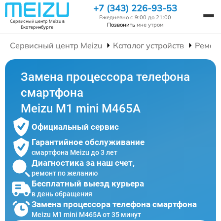
+7 (343) 226-93-53
Ежедневно с 9:00 до 21:00
Сервисный центр Meizu
в
Позвонить
мне утром
Екатеринбурге
Сервисный центр Meizu
Каталог устройств
Ремон
Замена процессора телефона
смартфона
Meizu M1 mini M465A
Официальный сервис
Гарантийное обслуживание
смартфона Meizu до 3 лет
Диагностика за наш счет,
ремонт по желанию
Бесплатный выезд курьера
в день обращения
Замена процессора телефона смартфона
Meizu M1 mini M465A от 35 минут