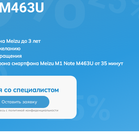
 M463U
а Meizu до 3 лет
 желанию
бращения
ефона смартфона
Meizu M1 Note M463U от 35 минут
я со специалистом
Оставить заявку
есь c
политикой конфиденциальности