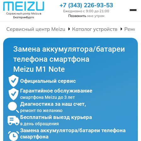
+7 (343) 226-93-53
Ежедневно с 9:00 до 21:00
Сервисный центр Meizu
в
Позвонить
мне утром
Екатеринбурге
Сервисный центр Meizu
Каталог устройств
Ремон
Замена аккумулятора/батареи
телефона смартфона
Meizu M1 Note
Официальный сервис
Гарантийное обслуживание
смартфона Meizu до 3 лет
Диагностика за наш счет,
ремонт по желанию
Бесплатный выезд курьера
в день обращения
Замена аккумулятора/батареи телефона
смартфона