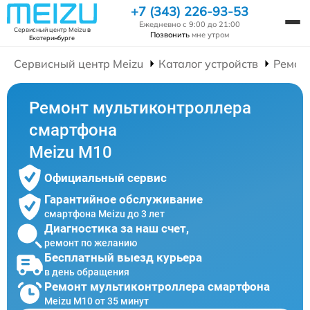
+7 (343) 226-93-53
Ежедневно с 9:00 до 21:00
Сервисный центр Meizu
в
Позвонить
мне утром
Екатеринбурге
Сервисный центр Meizu
Каталог устройств
Ремон
Ремонт мультиконтроллера
смартфона
Meizu M10
Официальный сервис
Гарантийное обслуживание
смартфона Meizu до 3 лет
Диагностика за наш счет,
ремонт по желанию
Бесплатный выезд курьера
в день обращения
Ремонт мультиконтроллера смартфона
Meizu M10 от 35 минут