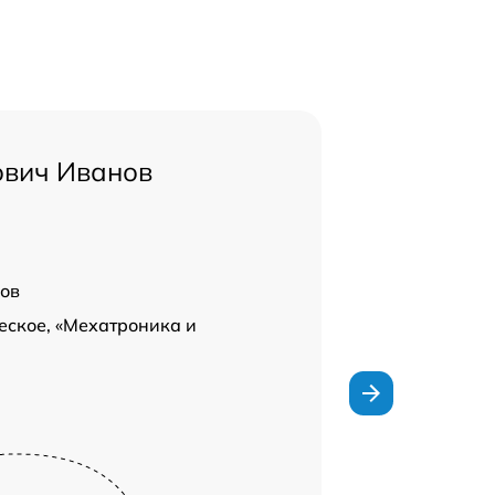
ович Иванов
ов
еское, «Мехатроника и