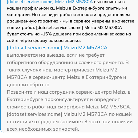
[dataset:services:name] Meizu M2 M578CA
выполняется в
нашем профильном сц Meizu в Екатеринбурге опытными
мастерами. На все виды работ и запчасти предоставляем
расширенную гарантию - мы в сервисе уверены в качестве
наших работ. [dataset:services:name] Meizu M2 M578CA
будет стоить на -15% дешевле при оформлении заказа на
сайте через форму заказа звонка.
[dataset:services:name] Meizu M2 M578CA
выполняется на выезде, если не требует
габаритного оборудования и сложного ремонта. В
таких случаях наш мастер привезет Meizu M2
M578CA в сервис-центр Meizu в Екатеринбурге и
доставит обратно.
Позвоните и наш сотрудник сервис-центра Meizu в
Екатеринбурге проконсультирует и определит
стоимость работ над смартфона Meizu M2 M578CA.
[dataset:services:name] Meizu M2 M578CA по нашей
статистике в среднем занимает 3 часа при наличии
всех необходимых запчастей.