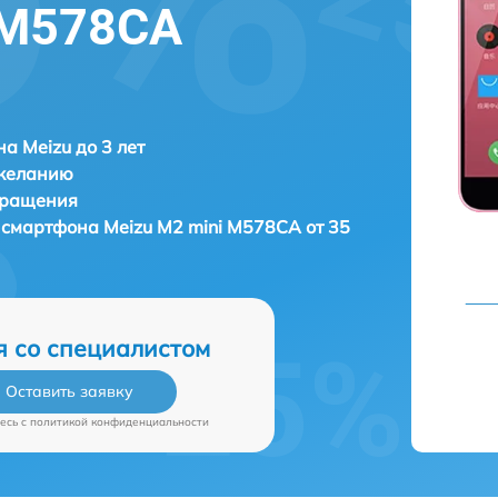
 M578CA
а Meizu до 3 лет
 желанию
бращения
а смартфона
Meizu M2 mini M578CA от 35
я со специалистом
Оставить заявку
есь c
политикой конфиденциальности