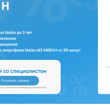
1H
а Meizu до 3 лет
 желанию
бращения
на смартфона
Meizu M3 M681H от 35 минут
я со специалистом
Оставить заявку
есь c
политикой конфиденциальности