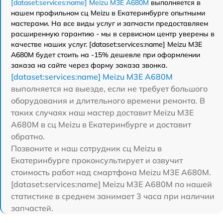
[dataset:services:name] Meizu M3E A680M
выполняется в
нашем профильном сц Meizu в Екатеринбурге опытными
мастерами. На все виды услуг и запчасти предоставляем
расширенную гарантию - мы в сервисном центр уверены в
качестве наших услуг. [dataset:services:name] Meizu M3E
A680M будет стоить на -15% дешевле при оформлении
заказа на сайте через форму заказа звонка.
[dataset:services:name] Meizu M3E A680M
выполняется на выезде, если не требует большого
оборудования и длительного времени ремонта. В
таких случаях наш мастер доставит Meizu M3E
A680M в сц Meizu в Екатеринбурге и доставит
обратно.
Позвоните и наш сотрудник сц Meizu в
Екатеринбурге проконсультирует и озвучит
стоимость работ над смартфона Meizu M3E A680M.
[dataset:services:name] Meizu M3E A680M по нашей
статистике в среднем занимает 3 часа при наличии
запчастей.