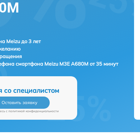
80M
а Meizu до 3 лет
 желанию
бращения
лефона смартфона
Meizu M3E A680M от 35 минут
я со специалистом
Оставить заявку
есь c
политикой конфиденциальности