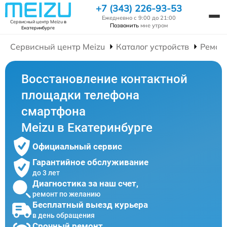
+7 (343) 226-93-53
Ежедневно с 9:00 до 21:00
Сервисный центр Meizu
в
Позвонить
мне утром
Екатеринбурге
Сервисный центр Meizu
Каталог устройств
Ремон
Восстановление контактной
площадки телефона
смартфона
Meizu в Екатеринбурге
Официальный сервис
Гарантийное обслуживание
до 3 лет
Диагностика за наш счет,
ремонт по желанию
Бесплатный выезд курьера
в день обращения
Срочный ремонт