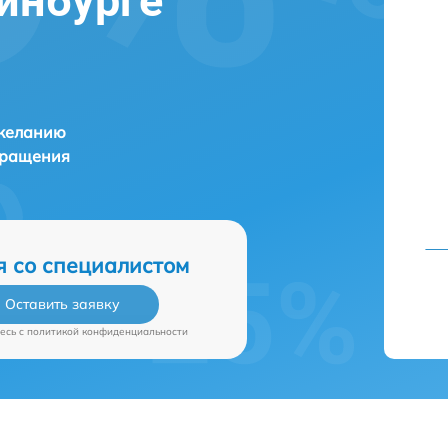
ринбурге
 желанию
бращения
я со специалистом
Оставить заявку
есь c
политикой конфиденциальности